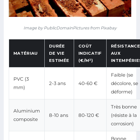
Image by PublicDomainPictures from Pixabay
DURÉE
COÛT
RÉSISTANC
MATÉRIAU
DE VIE
INDICATIF
AUX
ESTIMÉE
(€/M²)
INTEMPÉRIE
Faible (se
PVC (3
2-3 ans
40-60 €
décolore, se
mm)
déforme)
Très bonne
Aluminium
8-10 ans
80-120 €
(résiste à la
composite
corrosion)
Bonne