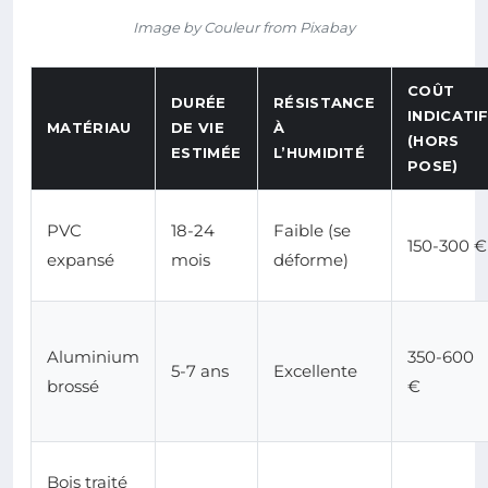
Image by Couleur from Pixabay
COÛT
DURÉE
RÉSISTANCE
INDICATI
MATÉRIAU
DE VIE
À
(HORS
ESTIMÉE
L’HUMIDITÉ
POSE)
PVC
18-24
Faible (se
150-300 €
expansé
mois
déforme)
Aluminium
350-600
5-7 ans
Excellente
brossé
€
Bois traité