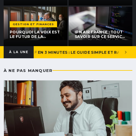
VRAIMENT LE PATRON
NANTES : NOS CONSEILS
DU RAIL FRANÇAIS ?
POUR BIEN CHOISIR
GESTION ET FINANCES
POURQUOI LA VOIX EST
IPN AIR FRANCE : TOUT
LE FUTUR DE LA
SAVOIR SUR CE SERVICE
GESTION TPE : TEST
EN VOL
D'ERGONOMIE SUR
FACTURE MOI !
UN DEVIS MAAF EN 3 MINUTES : LE GUIDE SIMPLE ET RAPIDE
À LA UNE
À NE PAS MANQUER