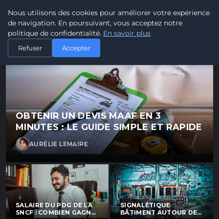
Maurimedia - Blog d'actualit
Nous utilisons des cookies pour améliorer votre expérience
Maurimedia
MÉDIA & INFORMATION
de navigation. En poursuivant, vous acceptez notre
politique de confidentialité.
En savoir plus
Refuser
Accepter
OBTENIR UN DEVIS MAAF EN 3
MINUTES : LE GUIDE SIMPLE ET RAPIDE
AURÉLIE LEMAIRE
SALAIRE DU PDG DE LA
SIGNALÉTIQUE
SNCF : COMBIEN GAGNE
BÂTIMENT AUTOUR DE