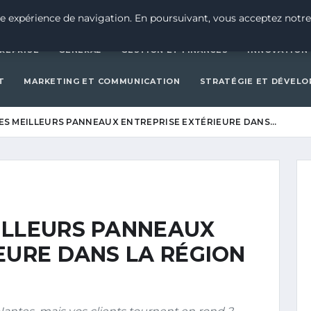
CRÉATION D’ENTREPRISE
GEN
e expérience de navigation. En poursuivant, vous acceptez notre
REPRISE
GENERAL
GESTION ET FINANCES
INNOVATION
T
MARKETING ET COMMUNICATION
STRATÉGIE ET DÉVEL
ES MEILLEURS PANNEAUX ENTREPRISE EXTÉRIEURE DANS…
ILLEURS PANNEAUX
EURE DANS LA RÉGION