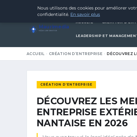
24 JUIN 2026
Nous utilisons des cookies pour améliorer votr
confidentialité.
En savoir plus
ACCUEIL
CRÉATION D’ENT
Maurimedia
MÉDIA & INFORMATION
LEADERSHIP ET MANAGEMEN
ACCUEIL
CRÉATION D’ENTREPRISE
DÉCOUVREZ L
CRÉATION D’ENTREPRISE
DÉCOUVREZ LES ME
ENTREPRISE EXTÉRI
NANTAISE EN 2026