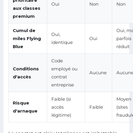
prioritaire
Oui
Non
Non
aux classes
premium
Cumul de
Oui, ma
Oui,
miles Flying
Oui
parfois
identique
Blue
réduit
Code
Conditions
employé ou
Aucune
Aucun
d'accès
contrat
entreprise
Faible (si
Moyen
Risque
accès
Faible
(sites
d'arnaque
légitime)
fraudul