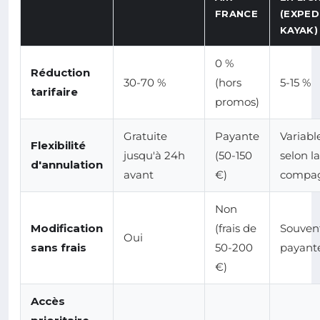
FRANCE
(EXPED
KAYAK)
0 %
Réduction
30-70 %
(hors
5-15 %
tarifaire
promos)
Gratuite
Payante
Variabl
Flexibilité
jusqu'à 24h
(50-150
selon la
d'annulation
avant
€)
compa
Non
Modification
(frais de
Souven
Oui
sans frais
50-200
payant
€)
Accès