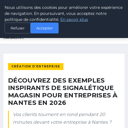
Nous utilisons des cookies pour améliorer votre expérience
Maurimedia
MÉDIA & INFORMATION
de navigation. En poursuivant, vous acceptez notre
politique de confidentialité.
En savoir plus
ACCUEIL
CRÉATION D’ENTREPRISE
Refuser
Accepter
DÉCOUVREZ DES EXEMPLES INSPIRANTS DE SIGNALÉTIQUE
MAGASIN…
CRÉATION D’ENTREPRISE
DÉCOUVREZ DES EXEMPLES
INSPIRANTS DE SIGNALÉTIQUE
MAGASIN POUR ENTREPRISES À
NANTES EN 2026
Vos clients tournent en rond pendant 20
minutes devant votre entreprise à Nantes ?