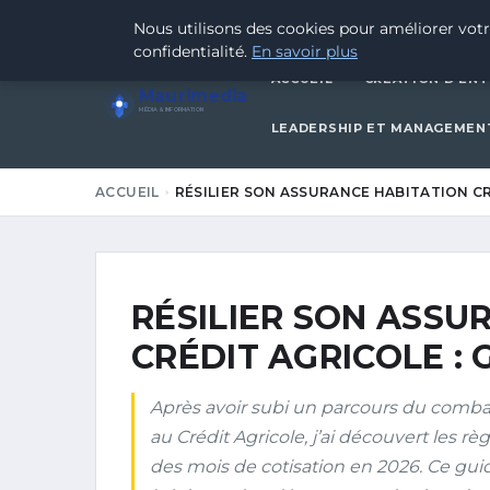
15 JUIN 2026
Nous utilisons des cookies pour améliorer votr
confidentialité.
En savoir plus
ACCUEIL
CRÉATION D’ENT
Maurimedia
MÉDIA & INFORMATION
LEADERSHIP ET MANAGEMEN
ACCUEIL
RÉSILIER SON ASSURANCE HABITATION CR
RÉSILIER SON ASSU
CRÉDIT AGRICOLE :
Après avoir subi un parcours du combat
au Crédit Agricole, j’ai découvert les
des mois de cotisation en 2026. Ce guid