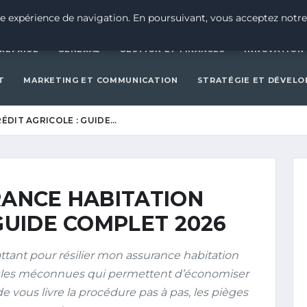
CRÉATION D’ENTREPRISE
GEN
e expérience de navigation. En poursuivant, vous acceptez notre
REPRISE
GENERAL
GESTION ET FINANCES
INNOVATION
T
MARKETING ET COMMUNICATION
STRATÉGIE ET DÉVEL
ÉDIT AGRICOLE : GUIDE…
RANCE HABITATION
 GUIDE COMPLET 2026
tant pour résilier mon assurance habitation
 règles méconnues qui permettent d’économiser
e vous livre la procédure pas à pas, les pièges