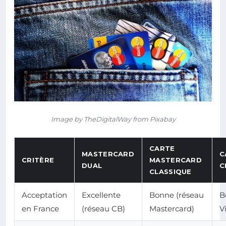
Image by TheDigitalWay from Pixabay
CARTE
MASTERCARD
C
CRITÈRE
MASTERCARD
DUAL
C
CLASSIQUE
Acceptation
Excellente
Bonne (réseau
B
en France
(réseau CB)
Mastercard)
V