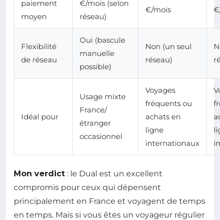
paiement
€/mois (selon
€/mois
€
moyen
réseau)
Oui (bascule
Flexibilité
Non (un seul
N
manuelle
de réseau
réseau)
r
possible)
Voyages
V
Usage mixte
fréquents ou
f
France/
Idéal pour
achats en
a
étranger
ligne
l
occasionnel
internationaux
i
Mon verdict
: le Dual est un excellent
compromis pour ceux qui dépensent
principalement en France et voyagent de temps
en temps. Mais si vous êtes un voyageur régulier