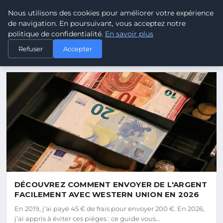
Maurimedia - Blog d'actualit
Nous utilisons des cookies pour améliorer votre expérience
Maurimedia
MÉDIA & INFORMATION
de navigation. En poursuivant, vous acceptez notre
politique de confidentialité.
En savoir plus
Refuser
Accepter
DERNIERS ARTICLES
DÉCOUVREZ COMMENT ENVOYER DE L'ARGENT
FACILEMENT AVEC WESTERN UNION EN 2026
En 2019, j’ai payé 45 € de frais pour envoyer 200 €. En 2026,
j’ai appris à éviter ces pièges : ce guide vous…